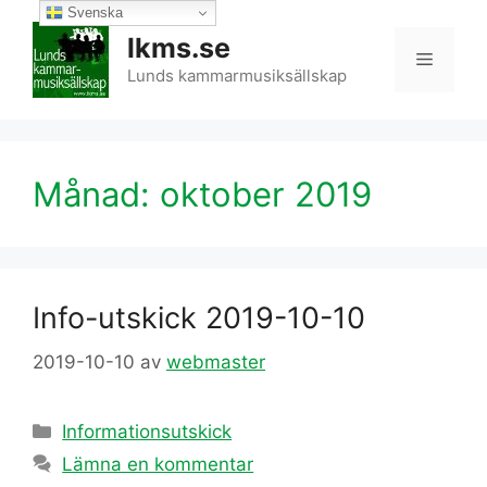
Hoppa
Svenska
till
lkms.se
Meny
innehåll
Lunds kammarmusiksällskap
Månad:
oktober 2019
Info-utskick 2019-10-10
2019-10-10
av
webmaster
Kategorier
Informationsutskick
Lämna en kommentar