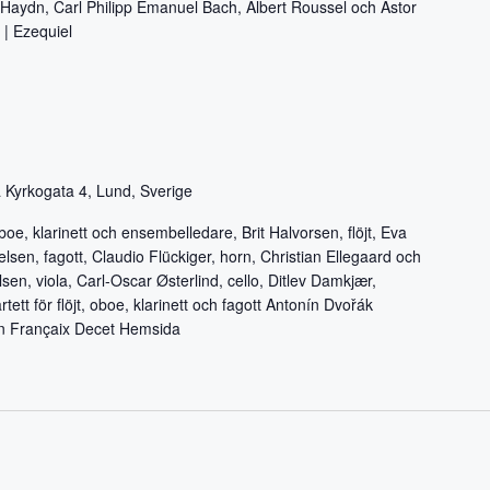
aydn, Carl Philipp Emanuel Bach, Albert Roussel och Ástor
r | Ezequiel
 Kyrkogata 4, Lund, Sverige
e, klarinett och ensembelledare, Brit Halvorsen, flöjt, Eva
lsen, fagott, Claudio Flückiger, horn, Christian Ellegaard och
lsen, viola, Carl-Oscar Østerlind, cello, Ditlev Damkjær,
tett för flöjt, oboe, klarinett och fagott Antonín Dvořák
ean Françaix Decet Hemsida