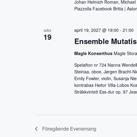
Johan Helmich Roman, Michael H
Piazzolla Facebook Britta | Asto
april 19, 2027 @ 19:00
-
21:00
MÅN
19
Ensemble Mutatis
Magle Konserthus
Magle Stora
Spelafton nr 724 Nanna Wendelbo
Steinaa, oboe, Jørgen Bracht-Nie
Emily Fowler, violin, Susanja Nie
kontrabas Heitor Villa-Lobos Kvar
Stråkkvintett Ess-dur op. 97 J
Föregående
Evenemang