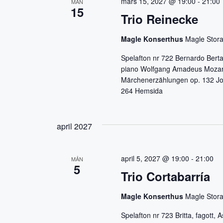
mars 15, 2027 @ 19:00
-
21:00
MÅN
15
Trio Reinecke
Magle Konserthus
Magle Stora
Spelafton nr 722 Bernardo Berta
piano Wolfgang Amadeus Mozart
Märchenerzählungen op. 132 Joh
264 Hemsida
april 2027
april 5, 2027 @ 19:00
-
21:00
MÅN
5
Trio Cortabarría
Magle Konserthus
Magle Stora
Spelafton nr 723 Britta, fagott, 