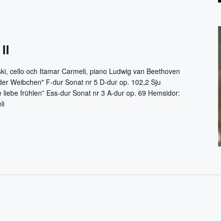
II
rski, cello och Itamar Carmeli, piano Ludwig van Beethoven
der Weibchen" F-dur Sonat nr 5 D-dur op. 102,2 Sju
 liebe frühlen” Ess-dur Sonat nr 3 A-dur op. 69 Hemsidor:
eli