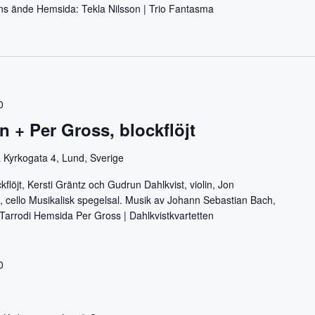
idens ände Hemsida: Tekla Nilsson | Trio Fantasma
0
n + Per Gross, blockflöjt
 Kyrkogata 4, Lund, Sverige
flöjt, Kersti Gräntz och Gudrun Dahlkvist, violin, Jon
t, cello Musikalisk spegelsal. Musik av Johann Sebastian Bach,
Tarrodi Hemsida Per Gross | Dahlkvistkvartetten
0