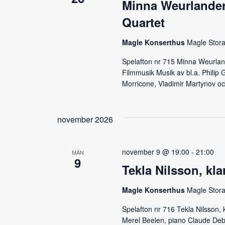
Minna Weurlander
n
s
Quartet
y
c
N
Magle Konserthus
Magle Stora
k
a
e
Spelafton nr 715 Minna Weurlan
l
Filmmusik Musik av bl.a. Philip
v
o
Morricone, Vladimir Martynov o
r
i
d
g
november 2026
.
a
november 9 @ 19:00
-
21:00
MÅN
t
9
Tekla Nilsson, kl
i
Magle Konserthus
Magle Stora
o
Spelafton nr 716 Tekla Nilsson, 
Merel Beelen, piano Claude Debu