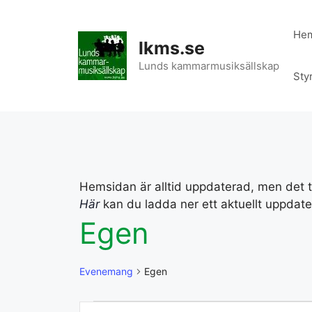
Hoppa
till
He
innehåll
lkms.se
Lunds kammarmusiksällskap
Sty
Hemsidan är alltid uppdaterad, men det t
Här
kan du ladda ner ett aktuellt uppdate
Egen
Evenemang
Egen