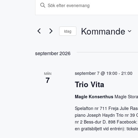
Evenemang
E
A
n
v
g
e
e
Kommande
Idag
n
n
V
y
ä
c
e
september 2026
l
k
m
j
e
d
l
september 7 @ 19:00
-
21:00
MÅN
a
7
a
o
Trio Vita
t
r
n
u
d
Magle Konserthus
Magle Stora
g
m
.
Spelafton nr 711 Freja Julie Ras
.
S
S
piano Joseph Haydn Trio nr 39 G-
ö
nr 2 Bess-dur D. 898 Facebook: 
k
e
en gratisbiljett vid entrén): ticks
e