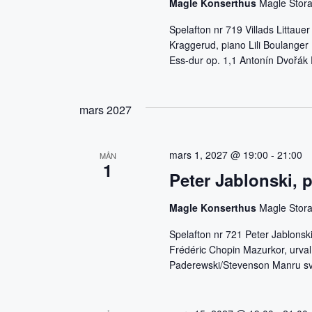
Magle Konserthus
Magle Stora
Spelafton nr 719 Villads Littaue
Kraggerud, piano Lili Boulanger
Ess-dur op. 1,1 Antonín Dvořák
mars 2027
mars 1, 2027 @ 19:00
-
21:00
MÅN
1
Peter Jablonski, 
Magle Konserthus
Magle Stora
Spelafton nr 721 Peter Jablonsk
Frédéric Chopin Mazurkor, urval
Paderewski/Stevenson Manru sv