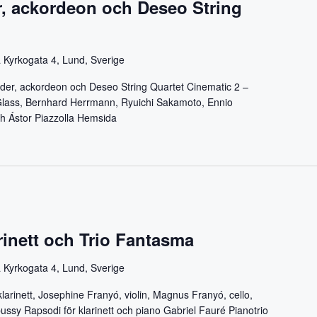
, ackordeon och Deseo String
 Kyrkogata 4, Lund, Sverige
der, ackordeon och Deseo String Quartet Cinematic 2 –
 Glass, Bernhard Herrmann, Ryuichi Sakamoto, Ennio
ch Ástor Piazzolla Hemsida
arinett och Trio Fantasma
 Kyrkogata 4, Lund, Sverige
klarinett, Josephine Franyó, violin, Magnus Franyó, cello,
ssy Rapsodi för klarinett och piano Gabriel Fauré Pianotrio