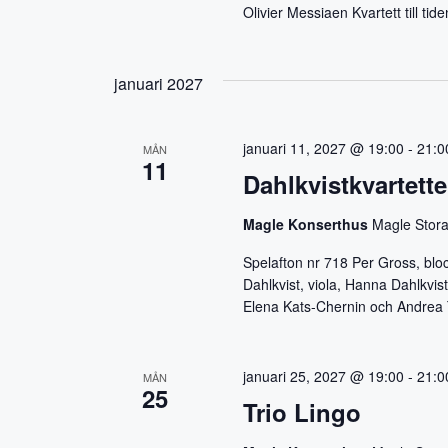
n
Olivier Messiaen Kvartett till t
januari 2027
januari 11, 2027 @ 19:00
-
21:0
MÅN
11
Dahlkvistkvartette
Magle Konserthus
Magle Stora
Spelafton nr 718 Per Gross, block
Dahlkvist, viola, Hanna Dahlkvis
Elena Kats-Chernin och Andrea 
januari 25, 2027 @ 19:00
-
21:0
MÅN
25
Trio Lingo