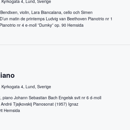
 Kyrkogata 4, Lund, Sverige
r Bendixen, violin, Lara Biancalana, cello och Simen
 D’un matin de printemps Ludvig van Beethoven Pianotrio nr 1
 Pianotrio nr 4 e-moll ”Dumky” op. 90 Hemsida
piano
 Kyrkogata 4, Lund, Sverige
i, piano Johann Sebastian Bach Engelsk svit nr 6 d-moll
 André Tjajkovskij Pianosonat (1957) Ignaz
it Hemsida