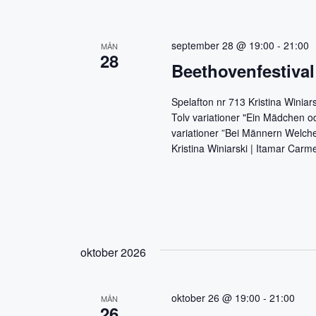
a
f
t
r
e
september 28 @ 19:00
-
21:00
MÅN
28
r
Beethovenfestival 
c
E
h
v
Spelafton nr 713 Kristina Winia
e
Tolv variationer "Ein Mädchen o
a
n
variationer ”Bei Männern Welche
Kristina Winiarski | Itamar Carm
e
n
m
d
a
n
V
g
e
i
oktober 2026
f
t
e
e
oktober 26 @ 19:00
-
21:00
MÅN
w
r
26